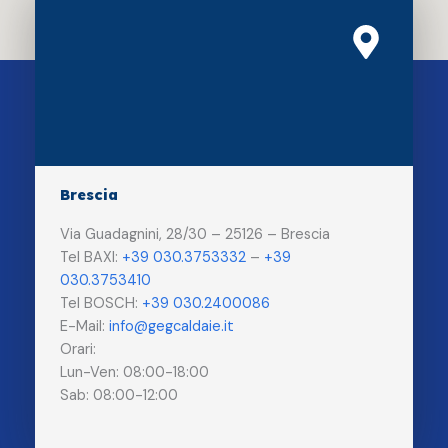
Brescia
Via Guadagnini, 28/30 – 25126 – Brescia
Tel BAXI:
+39 030.3753332
–
+39
030.3753410
Tel BOSCH:
+39 030.2400086
E-Mail:
info@gegcaldaie.it
Orari:
Lun-Ven: 08:00-18:00
Sab: 08:00-12:00