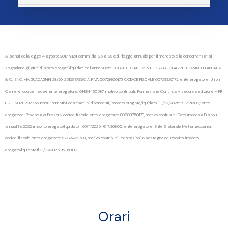
Ai sensi della legge 4 agosto 2017 n.124 commi da 125 a 129 c.d. “legge annuale per il mercato e la concorrenza” si
segnalano gli aiuti di stato erogati/liquidati nell’anno 2025: SOGGETTO RICEVENTE: G & G FOGAZZI DI DAMINELLI ANDREA
& C. SNC, VIA GUADAGNINI 28/30, 25126 BRESCIA, P.IVA 00729920173, CODICE FISCALE 00729920173; ente erogatore: Union
Camere, codice fiscale ente erogatore: 01484460587, motivo contributi: Formazione Continua – seconda edizione – PR
FSE+ 2021-2027 Voucher Formativi destinati ai dipendenti, importo erogato/liquidato il 11/02/2025: € 2.212,00; ente
erogatore: Provincia di Brescia, codice fiscale ente erogatore: 80008750178, motivo contributi: Dote impresa Disabili
annualità 2022, importo erogato/liquidato il 07/11/2025: € 7.968,00; ente erogatore: Ente Bilaterale Metalmeccanici,
codice fiscale ente erogatore: 97773420589, motivo contributi: Prestazioni a sostegno del Reddito, importo
erogato/liquidato il 01/07/2025: € 160,00.
Orari