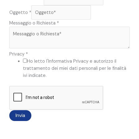
a
C
Oggetto
*
o
m
Messaggio o Richiesta
*
u
n
e
/
Privacy
*
C
Ho letto l'Informativa Privacy e autorizzo il
i
trattamento dei miei dati personali per le finalità
t
ivi indicate.
t
à
Invia